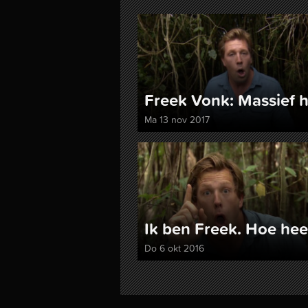
Freek Vonk: Massief 
Ma 13 nov 2017
Ik ben Freek. Hoe heet
Do 6 okt 2016