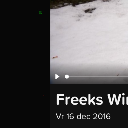
Seek
Play
Freeks Win
Vr 16 dec 2016