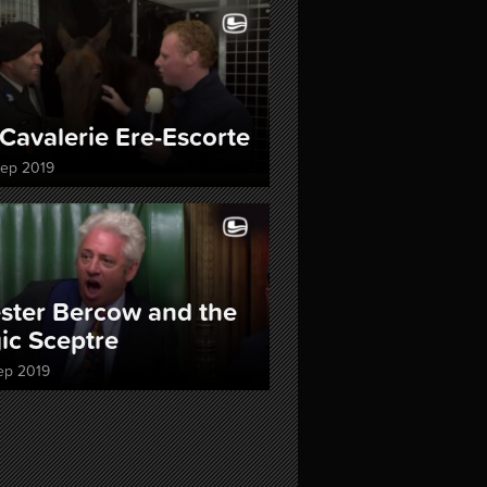
Cavalerie Ere-Escorte
sep 2019
ster Bercow and the
ic Sceptre
ep 2019