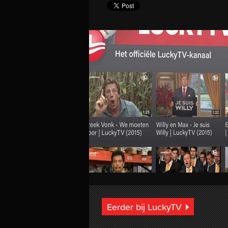
Eerder bij LuckyTV