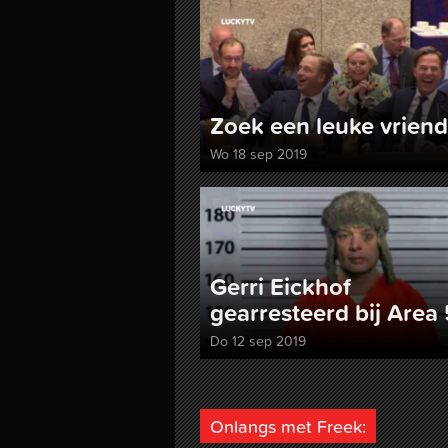
Zoek een leuke vriend
Wo 18 sep 2019
Gerri Eickhof
gearresteerd bij Area 
Do 12 sep 2019
Onlangs met Freek: