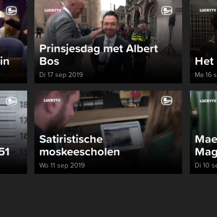
Prinsjesdag met Albert
in
Bos
Het 
Di 17 sep 2019
Ma 16 
Satiristische
Mae
51
moskeescholen
Mag
Wo 11 sep 2019
Di 10 s