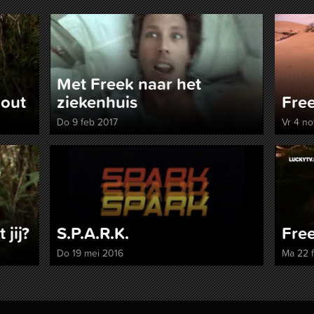
Met Freek naar het
hout
ziekenhuis
Free
Do 9 feb 2017
Vr 4 no
 jij?
S.P.A.R.K.
Free
Do 19 mei 2016
Ma 22 