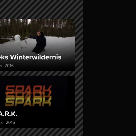
ks Winter­wildernis
ec 2016
A.R.K.
mei 2016