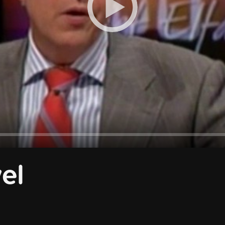
Play
el