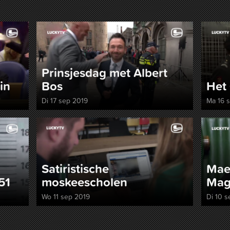
Prinsjesdag met Albert
in
Bos
Het 
Di 17 sep 2019
Ma 16 
Satiristische
Mae
51
moskeescholen
Mag
Wo 11 sep 2019
Di 10 s