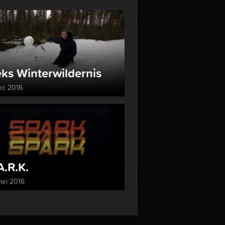
ks Winter­wildernis
ec 2016
A.R.K.
mei 2016