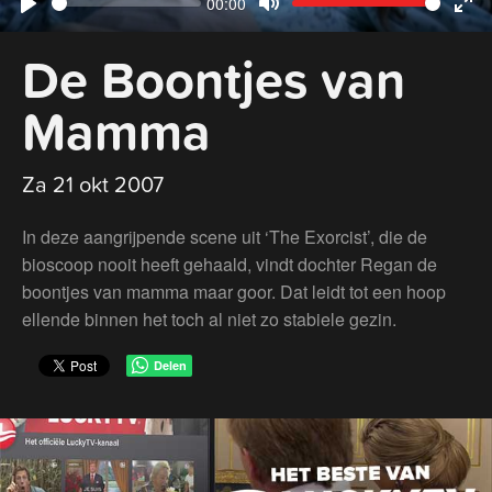
Current
00:00
Seek
Volume
Play
Mute
Ent
time
De Boontjes van
ful
Mamma
Za 21 okt 2007
In deze aangrijpende scene uit ‘The Exorcist’, die de
bioscoop nooit heeft gehaald, vindt dochter Regan de
boontjes van mamma maar goor. Dat leidt tot een hoop
ellende binnen het toch al niet zo stabiele gezin.
Delen