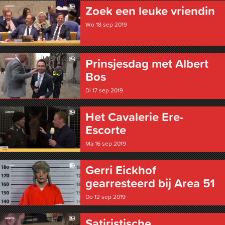
Zoek een leuke vriendin
Wo 18 sep 2019
Prinsjesdag met Albert
Bos
Di 17 sep 2019
Het Cavalerie Ere-
Escorte
Ma 16 sep 2019
Gerri Eickhof
gearresteerd bij Area 51
Do 12 sep 2019
Satiristische