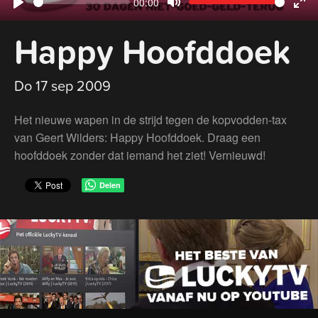
Current
00:00
Seek
Volume
Play
Mute
Ent
time
Happy Hoofddoek
ful
Do 17 sep 2009
Het nieuwe wapen in de strijd tegen de kopvodden-tax
van Geert Wilders: Happy Hoofddoek. Draag een
hoofddoek zonder dat iemand het ziet! Vernieuwd!
Delen