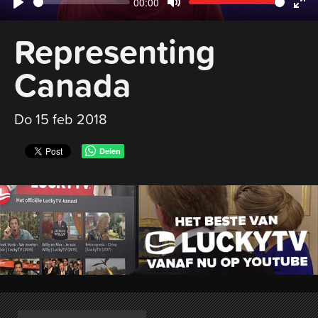
Current
00:00
Seek
Volume
Play
Mute
Ent
time
Representing
ful
Canada
Do 15 feb 2018
Delen