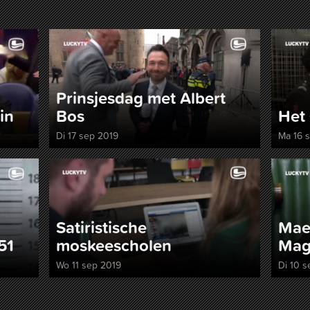
Prinsjesdag met Albert
in
Bos
Het 
Di 17 sep 2019
Ma 16 
Satiristische
Mae
51
moskeescholen
Mag
Wo 11 sep 2019
Di 10 s