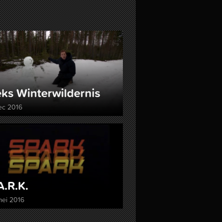
ks Winter­wildernis
ec 2016
A.R.K.
mei 2016