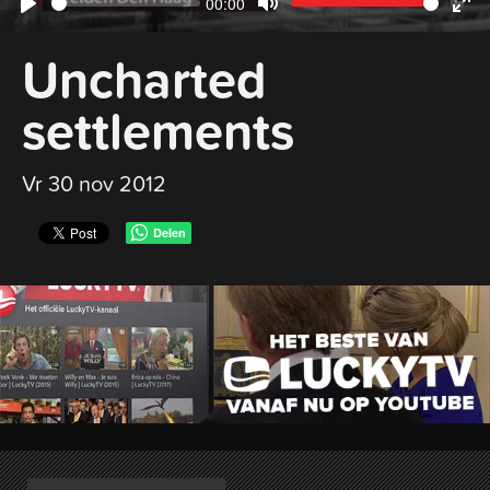
Current
00:00
Seek
Volume
Play
Mute
Ent
time
Uncharted
ful
settlements
Vr 30 nov 2012
Delen